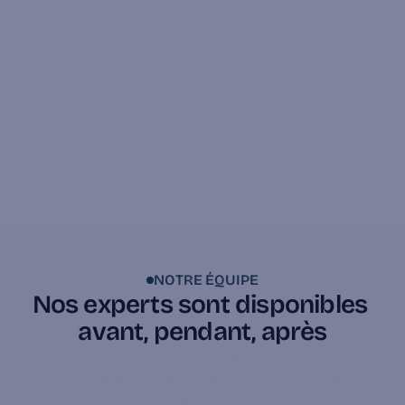
Suivi dans la durée
Rapports d'activité trimestriels, mise à jour des 
indicateurs clés, accès à l'équipe relation 
investisseurs. En cas de difficulté sur une entreprise 
financée, nous vous informons et activons les 
mécanismes prévus au pacte d'associés.

NOTRE ÉQUIPE
Nos experts sont disponibles 
avant, pendant, après
Nos chargés d'investissement sont là pour 
vous aider à identifier les projets qui 
correspondent à votre profil et à répondre à 