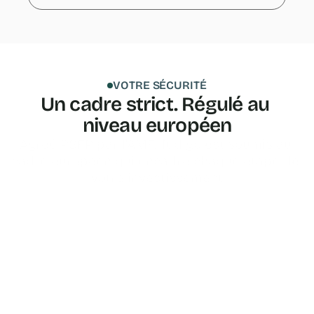
VOTRE SÉCURITÉ
Un cadre strict. Régulé au 
niveau européen
Agréé PSFP par l'AMF, Tudigo est soumis au 
cadre européen qui encadre chaque étape de 
votre investissement
Agréé par l'AMF
Tudigo est agréé en tant que Prestataire de Services 
de Financement Participatif (PSFP) par l'Autorité des 
Marchés Financiers depuis le 24/11/2023, 
conformément au règlement européen 2020/1503. 
Ce statut encadre nos obligations d'information et de 