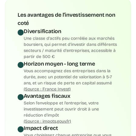
Wandercraft
Financé
Innovation · Santé
Les avantages de l’investissement non 
coté
+146 %
3 601 037 € collectés
Diversification
1 000 €
Ticket d’entrée
Une classe d'actifs peu corrélée aux marchés 
x2,6 à x7,3
Multiple potentiel
boursiers, qui permet d'investir dans différents 
4 à 6 ans
Horizon de sortie
secteurs / maturité d'entreprises, accessible à 
partir de 500 €
Horizon moyen - long terme
Vous accompagnez des entreprises dans la 
Beyond the sea
Financé
durée, avec un potentiel de valorisation à 5-7 
Innovation · Impact
ans, et un risque de perte en capital assumé
(Source : France Invest)
+215 %
2 152 105 € collectés
Avantages fiscaux
500 €
Selon l'enveloppe et l'entreprise, votre 
Ticket d’entrée
x1,6 à x8,4
investissement peut ouvrir droit à une 
Multiple potentiel
réduction d'impôt 
5 ans
Horizon de sortie
(Source : impots.gouv.fr)
Impact direct
Vous choisissez chaque entreprise que vous 