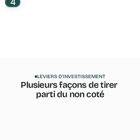
4
Vers une sortie à horizon moyen terme
L'investissement non coté est illiquide : vous immobilisez 
votre capital sur 5 à 7 ans en moyenne. Une sortie peut 
se matérialiser lors d'une revente de l'entreprise, d'une 
nouvelle levée, ou d'un remboursement selon le type de 
titre souscrit. 
En savoir plus sur la sortie
LEVIERS D'INVESTISSEMENT
Plusieurs façons de tirer 
parti du non coté
Selon le type de titre et l'enveloppe 
fiscale choisie, votre investissement 
peut générer des gains ou ouvrir droit à 
des avantages fiscaux. Le rendement est 
corrélatif au risque de perte