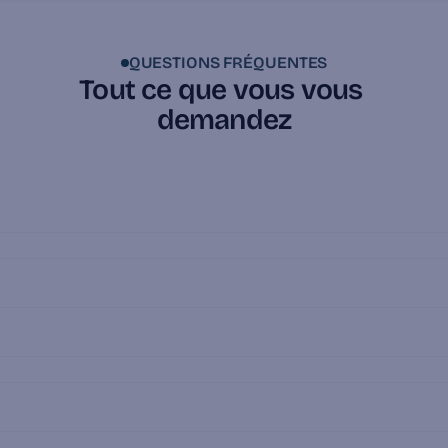
QUESTIONS FRÉQUENTES
Tout ce que vous vous 
demandez
Les réponses directes aux questions que 
posent tous nos investisseurs avant leur 
premier investissement
Que propose Tudigo ?
Comment créer un compte ?
Quel est le montant minimum pour 
investir ?
Quels sont les risques de l'investissement 
non coté ?
Qui peut investir sur Tudigo ?
Quels sont les avantages fiscaux 
dispnibles ?