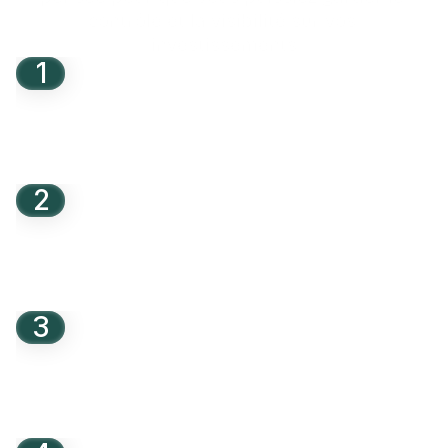
contrôle et la visibilité sur vos 
investissements
1
Je découvre une opportunité
Je consulte les opportunités d’investissement et 
parcours les dossiers détaillés. Je prends mon temps 
pour analyser l’opportunité avant de passer à l’action et 
d’investir sur ma première opportunité.
Découvrir les opportunités
2
J'investis dans une entreprise
J’investis sur ma première opportunité dès 500 €.

Signature électronique, paiement sécurisé (virement, CB 
ou wallet Tudigo). Processus guidé, en quelques 
minutes.
Investir
3
Je suis mon investissement
Tableau de bord en temps réel, actualités des 
entreprises, rapports trimestriels, échéanciers et 
analyse de notre équipe, vous pouvez suivre chacune 
de vos participations depuis votre espace investisseur.
Accéder à mon espace