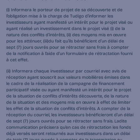
(i) Informera le porteur de projet de sa découverte et de 
l’obligation mise à la charge de Tudigo d’informer les 
investisseurs ayant manifesté un intérêt pour le projet visé ou 
ayant réalisé un investissement dans le projet visé (i) de la 
nature des conflits d’intérêts, (ii) des moyens mis en œuvre 
pour les atténuer, (iii)du fait qu’ils bénéficient d’un délai de 
sept (7) jours ouvrés pour se rétracter sans frais à compter 
de la notification à l’aide d’un formulaire de rétractation fourni 
à cet effet.
(ii) Informera chaque investisseur par courriel avec avis de 
réception ayant souscrit aux valeurs mobilières émises dans 
le cadre de la réalisation de la campagne de financement 
participatif visée ou ayant manifesté un intérêt pour le projet 
de la situation de conflits d’intérêts découverte, de la nature 
de la situation et des moyens mis en œuvre à effet de limiter 
les effet de la situation de conflits d’intérêts. A compter de la 
réception du courriel, les investisseurs bénéficieront d’un délai 
de sept (7) jours ouvrés pour se rétracter sans frais. Ladite 
communication précisera qu’en cas de rétractation les fonds 
déjà versés seront retournés aux investisseurs dans un délai 
de trois (3) jours ouvrés à compter de la transmission au 