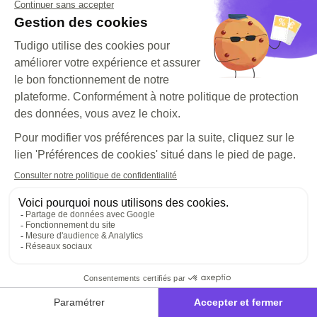
Investir
Voir les opportunités
Pourquoi investir ?
Comprendre les risques
Frais d'investissement
CGP
Ressources
Le blog
Questions fréquentes
Centre d'aide
Nos histoires inspirantes
Tudigo
Notre histoire
Espace presse
Contacter notre équipe
Tudigo est une plateforme agréée par l'Autorité des 
Marchés Financiers en tant que Prestataire Européen de 
Services de Financement Participatif sous le N° FP 2023-39
©Tudigo 2026
CGU
Politique de confidentialité
Due dilligence
Gestion des conflits d'intérêts
Réclamations
Procédure extinctive