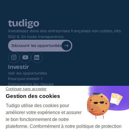
Investissez dans des entreprises françaises non cotées, dès 
500 €. En toute transparence.
Découvrir les opportunités
Investir
Voir les opportunités
Pourquoi investir ?
Comprendre les risques
Frais d'investissement
CGP
Ressources
Le blog
Questions fréquentes
Centre d'aide
Nos histoires inspirantes