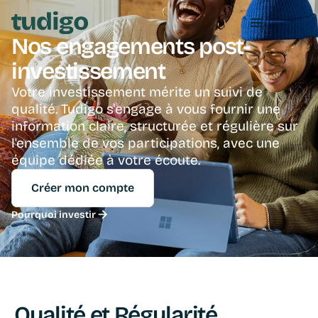
Nos engagements post-
investissement
Votre investissement mérite un suivi de 
qualité. Tudigo s'engage à vous fournir une 
information claire, structurée et régulière sur 
l'ensemble de vos participations, avec une 
équipe dédiée à votre écoute.
Créer mon compte
Pourquoi investir
Qualité et Régularité