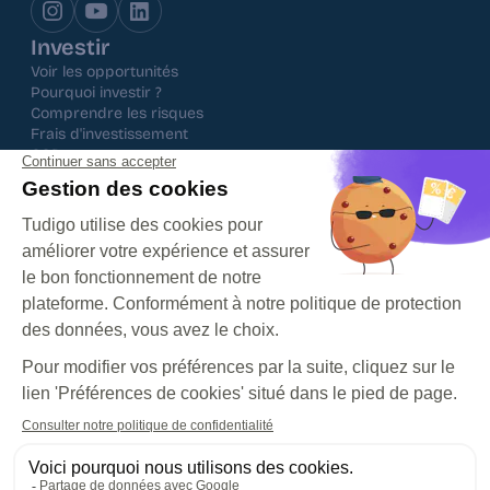
Investir
Voir les opportunités
Pourquoi investir ?
Comprendre les risques
Frais d'investissement
CGP
Ressources
Le blog
Questions fréquentes
Centre d'aide
Nos histoires inspirantes
Tudigo
Notre histoire
Espace presse
Contacter notre équipe
Tudigo est une plateforme agréée par l'Autorité des 
Marchés Financiers en tant que Prestataire Européen de 
Services de Financement Participatif sous le N° FP 2023-39
©Tudigo 2026
CGU
Politique de confidentialité