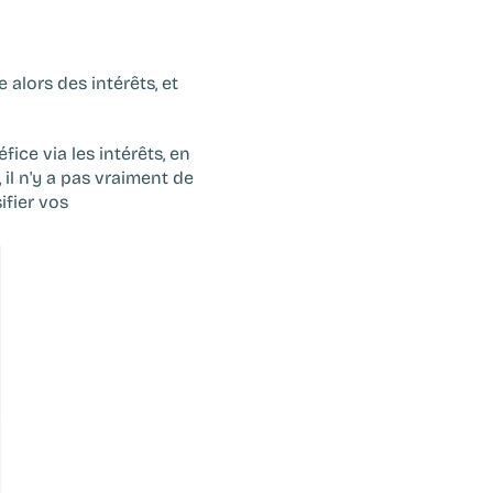
 alors des intérêts, et 
ice via les intérêts, en 
actions, il le fait via la plus-value de cession et les dividendes. En réalité, il n'y a pas vraiment de 
ifier vos 