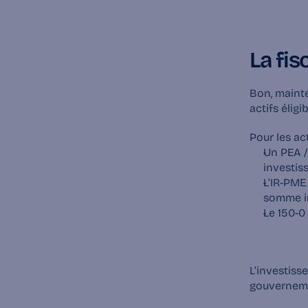
La fis
Bon, maint
actifs élig
Pour les act
Un PEA /
investis
L’IR-PME 
somme i
Le 150-0 
L’investiss
gouvernemen