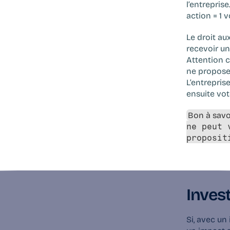
l’entrepris
action = 1 v
Le droit au
recevoir un
Attention c
ne proposen
L’entrepris
ensuite vot
Bon à savoi
ne peut 
proposit
Inves
Si, avec un