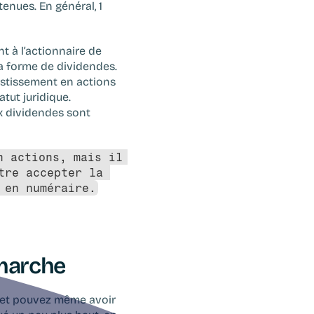
nues. En général, 1 
 à l’actionnaire de 
a forme de dividendes. 
estissement en actions 
ut juridique. 
x dividendes sont 
 actions, mais il 
re accepter la 
 en numéraire.
 marche
, et pouvez même avoir 