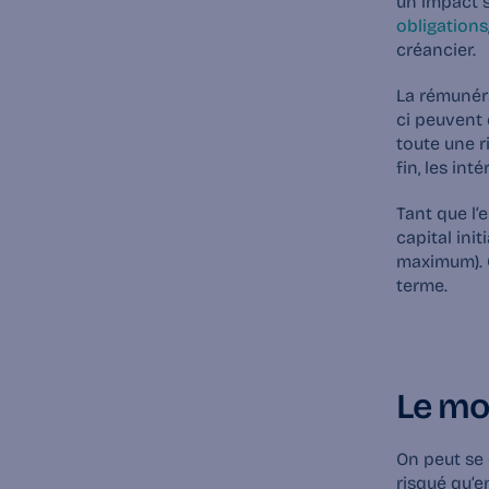
un impact su
obligations
créancier.‍
La rémunéra
ci peuvent 
toute une r
fin, les in
Tant que l’e
capital init
maximum). C
terme.
Le moi
On peut se 
risqué qu’e