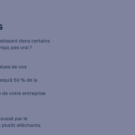
s
estissant dans certains 
mpa, pas vrai ?
lues de vos 
usqu’à 
50 % de la 
e de votre entreprise
poussé par le 
x plutôt alléchants
.