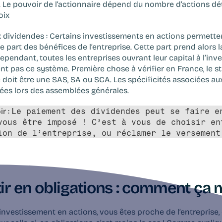
e. Le pouvoir de l’actionnaire dépend du nombre d’actions déte
oix
x dividendes : 
Certains investissements en actions permettent
e part des bénéfices de l’entreprise. Cette part prend alors l
ependant, toutes les entreprises ouvrant leur capital à l’inv
t pas ce système. Première chose à vérifier en France, le stat
e doit être une SAS, SA ou SCA. Les spécificités associées au
ées lors des assemblées générales.
r : 
Le paiement des dividendes peut se faire en
vous être imposé ! C’est à vous de choisir ent
ion de l’entreprise, ou réclamer le versement
tir en obligations : comment ça
 investissement en actions, vous êtes proche de l’entreprise