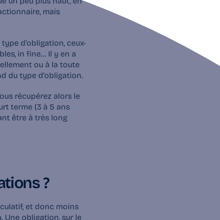
, c’est moins le cas ! Comme expliqué un peu plus haut, en 
actionnaire, mais 
 type d’obligation, ceux-
s, in fine… Il y en a 
llement ou à la toute 
d du type d’obligation.
vous récupérez alors le 
urt terme 
(3 à 5 ans 
t être à très long 
ations ?
culatif, et donc moins 
Une obligation, sur le 