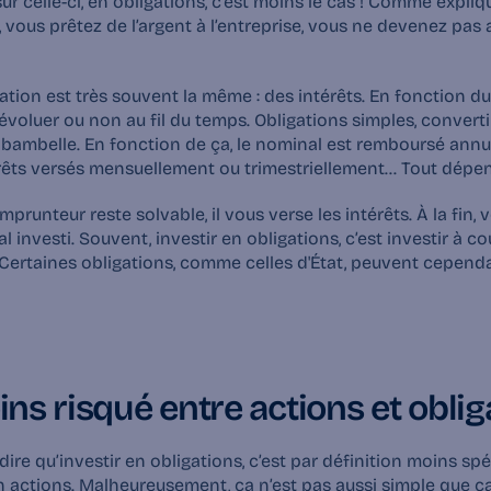
r celle-ci, en 
obligations
, vous prêtez de l’argent à l’entreprise, vous ne devenez pas 
tion est très souvent la même : des 
intérêts
. En fonction du
évoluer ou non au fil du temps. Obligations simples, convertible
ibambelle. En fonction de ça, le nominal est remboursé annue
térêts versés mensuellement ou trimestriellement… Tout dépen
mprunteur reste solvable, il vous verse les intérêts. À la fin, 
ial investi. Souvent, investir en obligations, c’est
 investir à co
ertaines obligations, comme celles d'État, peuvent cependan
ns risqué entre actions et oblig
dire qu’investir en obligations, c’est par définition moins spé
n actions. Malheureusement, ça n’est pas aussi simple que ça. 