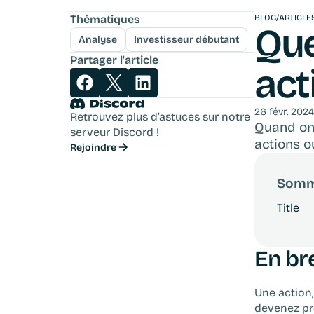
Thématiques
BLOG
/
ARTICLE
Que
Analyse
Investisseur débutant
Partager l'article
act
26 févr. 2024
Retrouvez plus d’astuces sur notre 
Quand on 
serveur Discord !
actions ou
Rejoindre
Somm
Title
En bre
Une action,
devenez pro