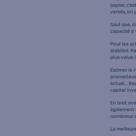
papier, c’e
versés, on 
Sauf que, si
capacité à 
‍Pour les a
stabilité. 
plus-value 
‍Estimer le 
prometteuse
actuel… Be
capital inve
En bref, ave
également !
nombreux a
La meilleure